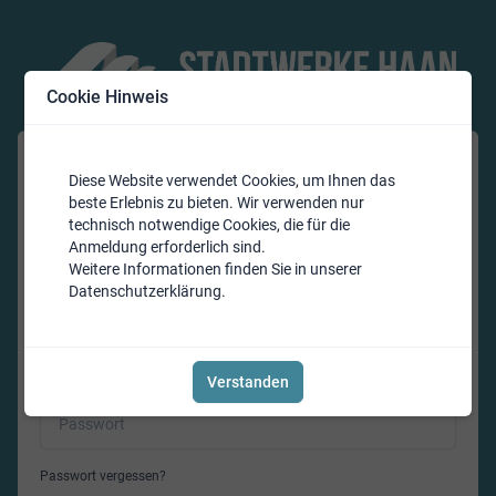
Cookie Hinweis
Diese Website verwendet Cookies, um Ihnen das
Loggen Sie sich jetzt ein.
beste Erlebnis zu bieten. Wir verwenden nur
technisch notwendige Cookies, die für die
Bitte geben Sie hier Ihre Daten ein. Wenn Sie noch kein
Anmeldung erforderlich sind.
Kundenkonto bei uns haben, können Sie sich hier
Weitere Informationen finden Sie in unserer
registrieren.
Datenschutzerklärung
.
Verstanden
Passwort vergessen?